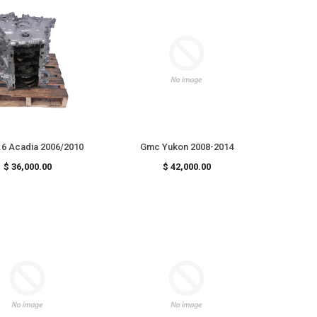
6 Acadia 2006/2010
Gmc Yukon 2008-2014
Precio
Precio
$ 36,000.00
$ 42,000.00
habitual
habitual