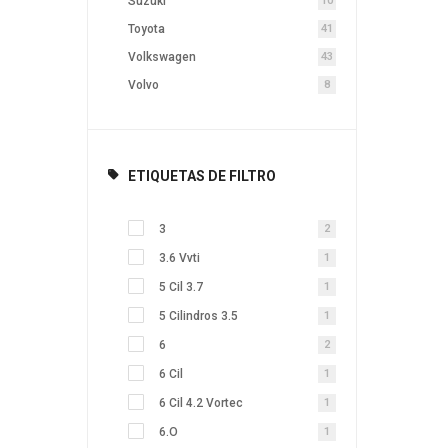
Suzuki
10
Toyota
41
Volkswagen
43
Volvo
8
ETIQUETAS DE FILTRO
3
2
3.6 Vvti
1
5 Cil 3.7
1
5 Cilindros 3.5
1
6
2
6 Cil
1
6 Cil 4.2 Vortec
1
6.o
1