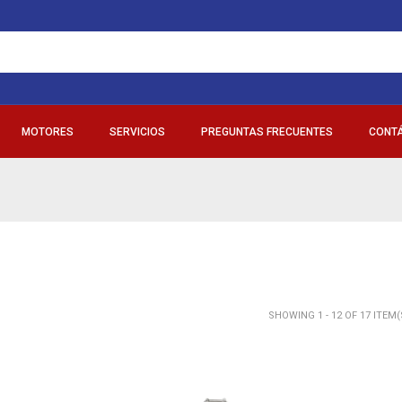
MOTORES
SERVICIOS
PREGUNTAS FRECUENTES
CONT
SHOWING 1 - 12 OF 17 ITEM(