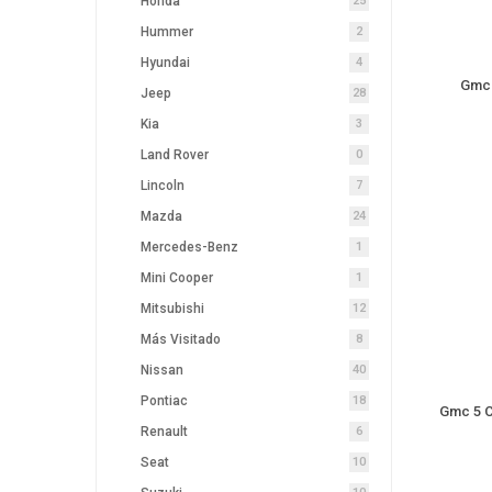
Honda
25
Hummer
2
Hyundai
4
Jeep
28
Kia
3
Land Rover
0
Lincoln
7
Mazda
24
Mercedes-Benz
1
Mini Cooper
1
Mitsubishi
12
Más Visitado
8
Nissan
40
Pontiac
18
Gmc 5 C
Renault
6
Seat
10