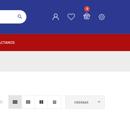
0
ÁCTANOS
S)
ORDENAR