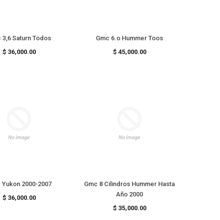
3,6 Saturn Todos
Gmc 6.o Hummer Toos
Precio
Precio
$ 36,000.00
$ 45,000.00
habitual
habitual
Gmc Yukon 2000-2007
Gmc 8 Cilindros Hummer Hasta
Año 2000
Precio
$ 36,000.00
habitual
Precio
$ 35,000.00
habitual