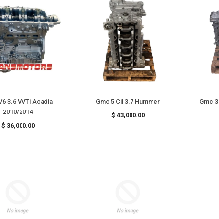
6 3.6 VVTi Acadia
Gmc 5 Cil 3.7 Hummer
Gmc 3.
2010/2014
Precio
$ 43,000.00
habitual
Precio
$ 36,000.00
habitual