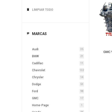
LIMPIAR TODO
MARCAS
Audi
35
GMC V
BMW
21
Cadillac
11
Chevrolet
132
Chrysler
14
Dodge
53
Ford
98
GMC
17
Home-Page
1