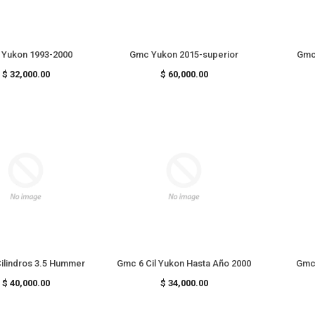
Gmc Yukon 1993-2000
Gmc Yukon 2015-superior
Gmc 
Precio
Precio
$ 32,000.00
$ 60,000.00
habitual
habitual
ilindros 3.5 Hummer
Gmc 6 Cil Yukon Hasta Año 2000
Precio
Precio
$ 40,000.00
$ 34,000.00
habitual
habitual