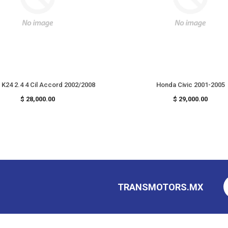
K24 2.4 4 Cil Accord 2002/2008
Honda Civic 2001-2005
Precio
Precio
$ 28,000.00
$ 29,000.00
habitual
habitual
TRANSMOTORS.MX