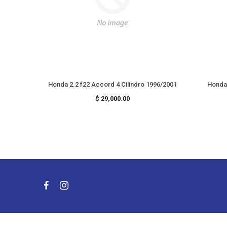
ndros
Honda 2.2 f22 Accord 4 Cilindro 1996/2001
Honda 
Precio
$ 29,000.00
habitual